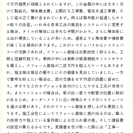
十万円程度が相場とされていますが、この金額の中には大きく分
けて製品代、解体撤去費、土間打ち工事費、電気水道工事費、そ
して組み立て費が含まれています。例えば築年数が経過したタイ
ル貼りの浴室、いわゆる在来工法の風呂をシステムバスに変更す
る場合、タイルの解体には多大な手間がかかり、さらに解体後に
土台が腐食していることが多いため、通常よりも解体費や補修費
が高くなる傾向があります。これがシステムバスからシステムバ
スへの交換であれば、リフォーム価格は比較的安く抑えられ、工
期も短縮可能です。事例の中には最新の肩湯機能やミストサウナ
を導入し、リフォーム価格が二百万円を超えたケースもあります
が、施主様は毎日の癒やしにその価値を見出していました。一方
で費用を抑えたい場合は、窓の交換をせず内窓の設置に留めた
り、手すりなどのオプションを後付けにしたりする工夫が有効で
す。またマンションの場合は、梁の出っ張りや配管の位置に制約
があるため、オーダーメイドに近い特殊なサイズのシステムバス
を選ぶ必要があり、それがリフォーム価格を押し上げる要因とな
ります。施工会社によってリフォーム価格に差が出るのは、職人
の技術力や抱えている案件数による仕入れ値の差、そして諸経費
の設定が異なるからです。見積書を受け取った際には「工事一