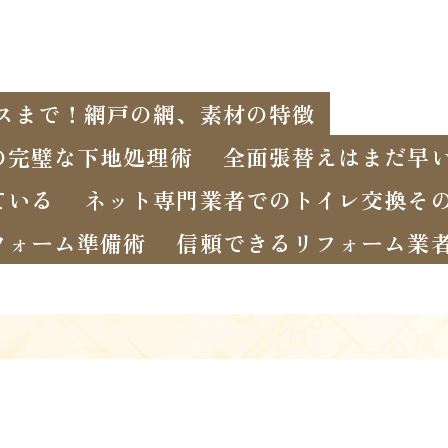
スまで！網戸の網、素材の特徴
の完璧な下地処理術
全面張替えはまだ早い
ている
ネット専門業者でのトイレ交換そ
フォーム準備術
信頼できるリフォーム業