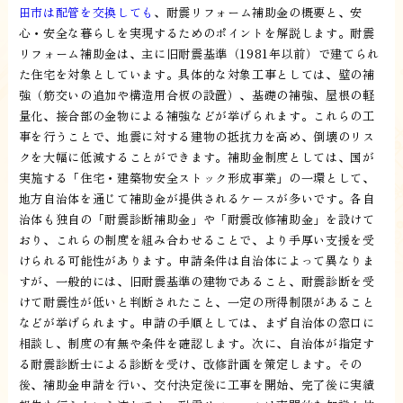
田市は配管を交換しても
、耐震リフォーム補助金の概要と、安
心・安全な暮らしを実現するためのポイントを解説します。耐震
リフォーム補助金は、主に旧耐震基準（1981年以前）で建てられ
た住宅を対象としています。具体的な対象工事としては、壁の補
強（筋交いの追加や構造用合板の設置）、基礎の補強、屋根の軽
量化、接合部の金物による補強などが挙げられます。これらの工
事を行うことで、地震に対する建物の抵抗力を高め、倒壊のリス
クを大幅に低減することができます。補助金制度としては、国が
実施する「住宅・建築物安全ストック形成事業」の一環として、
地方自治体を通じて補助金が提供されるケースが多いです。各自
治体も独自の「耐震診断補助金」や「耐震改修補助金」を設けて
おり、これらの制度を組み合わせることで、より手厚い支援を受
けられる可能性があります。申請条件は自治体によって異なりま
すが、一般的には、旧耐震基準の建物であること、耐震診断を受
けて耐震性が低いと判断されたこと、一定の所得制限があること
などが挙げられます。申請の手順としては、まず自治体の窓口に
相談し、制度の有無や条件を確認します。次に、自治体が指定す
る耐震診断士による診断を受け、改修計画を策定します。その
後、補助金申請を行い、交付決定後に工事を開始、完了後に実績