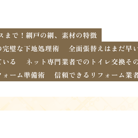
スまで！網戸の網、素材の特徴
の完璧な下地処理術
全面張替えはまだ早い
ている
ネット専門業者でのトイレ交換そ
フォーム準備術
信頼できるリフォーム業