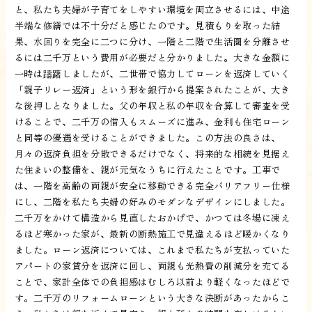
と、私たち夫婦が子育てをしやすい環境を両立させるには、中途
半端な修繕では不十分だと感じたのです。見積もりを取った結
果、水回りを完全に二つに分け、一階と二階で生活圏を分離させ
るには二千万という費用が必要だと分かりました。大きな金額に
一時は躊躇しましたが、二世帯で協力してローンを返済していく
「親子リレー返済」という形を銀行から提案されたことが、大き
な後押しとなりました。父の年収と私の年収を合算して審査を受
けることで、二千万の借入もスムーズに進み、金利も住宅ローン
と同等の優遇を受けることができました。この方法の良さは、
月々の返済負担を分散できるだけでなく、将来的な相続を見据え
た住まいの整備を、親が元気なうちに行えたことです。工事で
は、一階を高齢の両親が安全に移動できる完全バリアフリー仕様
にし、二階を私たち夫婦の好みのモダンなデザインにしました。
二千万をかけて構造から見直したおかげで、かつては冬場に凍え
るほど寒かった家が、最新の断熱施工で見違えるほど暖かくなり
ました。ローン返済については、これまで私たちが支払っていた
アパートの家賃分を返済に回し、両親も光熱費の削減分を充てる
ことで、家計全体での負担感はむしろ以前より軽くなったほどで
す。二千万のリフォームローンという大きな決断があったからこ