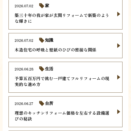
2026.07.02
家
築三十年の我が家が玄関リフォームで新築のよう
な輝きに
2026.07.02
知識
木造住宅の呼吸と壁紙のひびの密接な関係
2026.06.28
生活
予算五百万円で挑む一戸建てフルリフォームの現
実的な進め方
2026.06.27
台所
理想のキッチンリフォーム価格を左右する設備選
びの秘訣