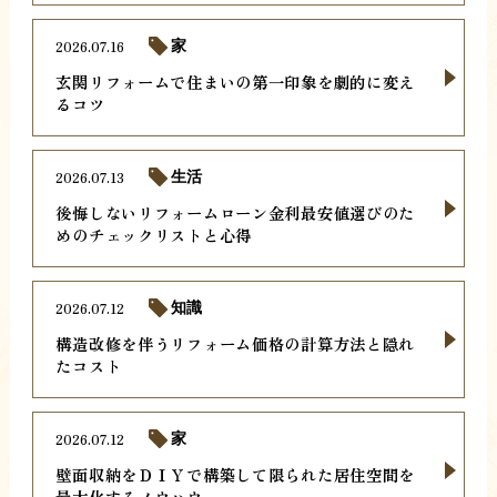
2026.07.16
家
玄関リフォームで住まいの第一印象を劇的に変え
るコツ
2026.07.13
生活
後悔しないリフォームローン金利最安値選びのた
めのチェックリストと心得
2026.07.12
知識
構造改修を伴うリフォーム価格の計算方法と隠れ
たコスト
2026.07.12
家
壁面収納をＤＩＹで構築して限られた居住空間を
最大化するノウハウ