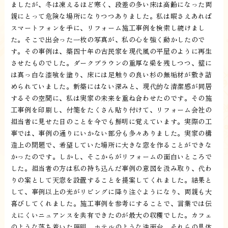
ましたが、冬は凍えるほど寒く、段差の多い床は高齢になった両
親にとって危険な場所になりつつありました。私は暇さえあれば
スマートフォンを手に、リフォーム施工事例を検索し続けまし
た。そこで出会った一枚の写真が、私の心を強く動かしたので
す。その事例は、築四十年の古民家を現代風の平屋のように再生
させたものでした。ダークブラウンの重厚な梁を残しつつ、壁に
は真っ白な漆喰を塗り、床には足触りの良い杉の無垢材が敷き詰
められていました。新築にはない深みと、現代的な清潔感が同居
するその空間に、私は実家の未来を重ね合わせたのです。その施
工事例を印刷し、付箋をたくさん貼り付けて、リフォーム会社の
担当者に見せた日のことを今でも鮮明に覚えています。実際の工
事では、事例の通りにいかない部分も多々ありました。実家の構
造上の問題で、希望していた場所に大きな窓を作ることができな
かったのです。しかし、そこからがリフォームの面白いところで
した。担当者の方は私の持ち込んだ事例の意図を汲み取り、代わ
りの案として天窓を設置することを提案してくれました。結果と
して、事例以上の光がリビングに降り注ぐようになり、両親も大
喜びしてくれました。施工事例を参考にすることで、言葉では伝
えにくいニュアンスを共有できたのが最大の収穫でした。カフェ
のような落ち着いた照明、ホテルのような洗面台、それらの具体